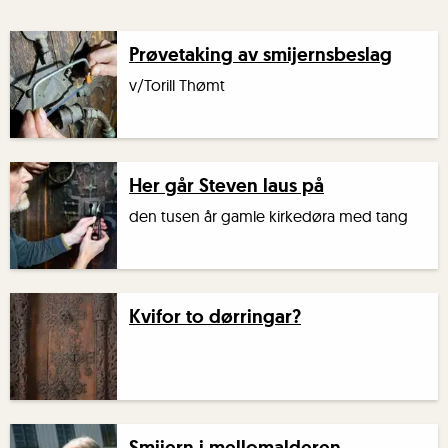
Prøvetaking av smijernsbeslag
v/Torill Thømt
Her går Steven laus på
den tusen år gamle kirkedøra med tang
Kvifor to dørringar?
Smijern i mellomalderen