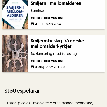
Smijern i mellomalderen
Seminar
VALDRES FOLKEMUSEUM
14. – 15. mars
2024
Smijernsbeslag frå norske
mellomalderkyrkjer
Boklansering med foredrag
VALDRES FOLKEMUSEUM
31. aug.
2022
kl. 18.00
Støttespelarar
Eit stort prosjekt involverer gjerne mange menneske,