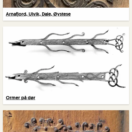
Arnafjord, Ulvik, Dale, Øystese
Ormer på dør