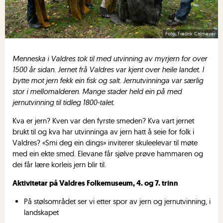
Fredrik Calmeyer
Menneska i Valdres tok til med utvinning av myrjern for over
1500 år sidan. Jernet frå Valdres var kjent over heile landet. I
bytte mot jern fekk ein fisk og salt. Jernutvinninga var særlig
stor i mellomalderen. Mange stader held ein på med
jernutvinning til tidleg 1800-talet.
Kva er jern? Kven var den fyrste smeden? Kva vart jernet
brukt til og kva har utvinninga av jern hatt å seie for folk i
Valdres? «Smi deg ein dings» inviterer skuleelevar til møte
med ein ekte smed. Elevane får sjølve prøve hammaren og
dei får lære korleis jern blir til.
Aktivitetar på Valdres Folkemuseum, 4. og 7. trinn
På stølsområdet ser vi etter spor av jern og jernutvinning, i
landskapet