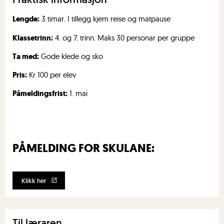
Lengde:
3 timar. I tillegg kjem reise og matpause
Klassetrinn:
4. og 7. trinn. Maks 30 personar per gruppe
Ta med:
Gode klede og sko
Pris:
Kr 100 per elev
Påmeldingsfrist:
1. mai
PÅMELDING FOR SKULANE:
Klikk her
Til læraren