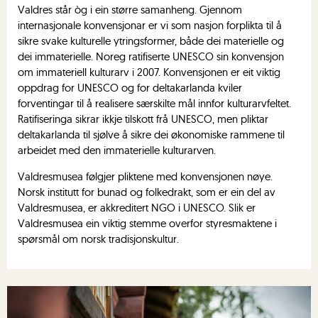
Valdres står òg i ein større samanheng. Gjennom
internasjonale konvensjonar er vi som nasjon forplikta til å
sikre svake kulturelle ytringsformer, både dei materielle og
dei immaterielle. Noreg ratifiserte UNESCO sin konvensjon
om immateriell kulturarv i 2007. Konvensjonen er eit viktig
oppdrag for UNESCO og for deltakarlanda kviler
forventingar til å realisere særskilte mål innfor kulturarvfeltet.
Ratifiseringa sikrar ikkje tilskott frå UNESCO, men pliktar
deltakarlanda til sjølve å sikre dei økonomiske rammene til
arbeidet med den immaterielle kulturarven.
Valdresmusea følgjer pliktene med konvensjonen nøye.
Norsk institutt for bunad og folkedrakt, som er ein del av
Valdresmusea, er akkreditert NGO i UNESCO. Slik er
Valdresmusea ein viktig stemme overfor styresmaktene i
spørsmål om norsk tradisjonskultur.