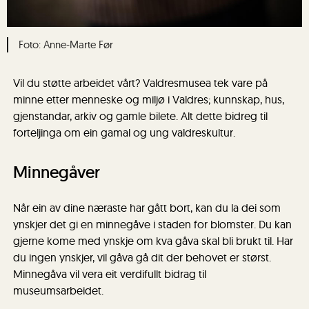
Anne-Marte Før
Vil du støtte arbeidet vårt? Valdresmusea tek vare på
minne etter menneske og miljø i Valdres; kunnskap, hus,
gjenstandar, arkiv og gamle bilete. Alt dette bidreg til
forteljinga om ein gamal og ung valdreskultur.
Minnegåver
Når ein av dine næraste har gått bort, kan du la dei som
ynskjer det gi en minnegåve i staden for blomster. Du kan
gjerne kome med ynskje om kva gåva skal bli brukt til. Har
du ingen ynskjer, vil gåva gå dit der behovet er størst.
Minnegåva vil vera eit verdifullt bidrag til
museumsarbeidet.