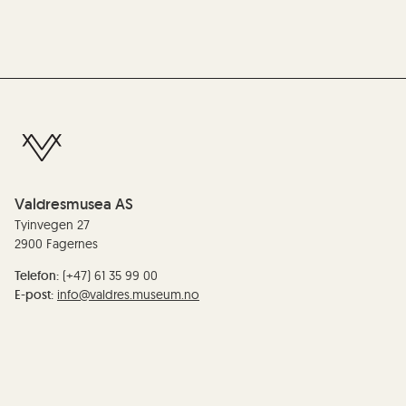
Valdresmusea AS
Tyinvegen 27
2900 Fagernes
Telefon:
(+47) 61 35 99 00
E-post:
info@valdres.museum.no
Organisasjonsnummer/EHF-nummer: :
990 209 081
Redaktør:
Anne Marit Noraker
Personvern og cookies