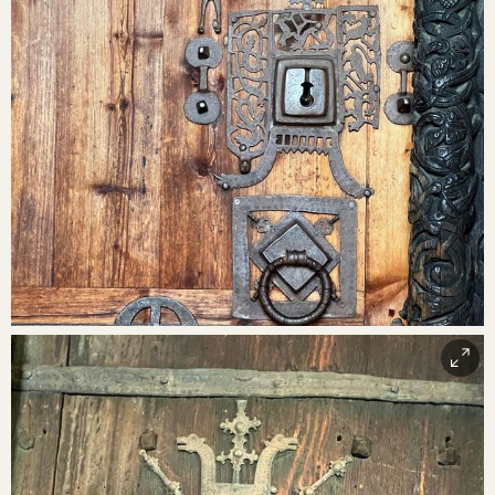
Frå Hedalen stavkyrkje