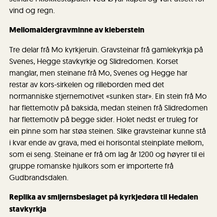
vind og regn.
Mellomaldergravminne av kleberstein
Tre delar frå Mo kyrkjeruin. Gravsteinar frå gamlekyrkja på
Svenes, Hegge stavkyrkje og Slidredomen. Korset
manglar, men steinane frå Mo, Svenes og Hegge har
restar av kors-sirkelen og rilleborden med det
normanniske stjernemotivet «sunken star». Ein stein frå Mo
har flettemotiv på baksida, medan steinen frå Slidredomen
har flettemotiv på begge sider. Holet nedst er truleg for
ein pinne som har støa steinen. Slike gravsteinar kunne stå
i kvar ende av grava, med ei horisontal steinplate mellom,
som ei seng. Steinane er frå om lag år 1200 og høyrer til ei
gruppe romanske hjulkors som er importerte frå
Gudbrandsdalen.
Replika av smijernsbeslaget på kyrkjedøra til Hedalen
stavkyrkja