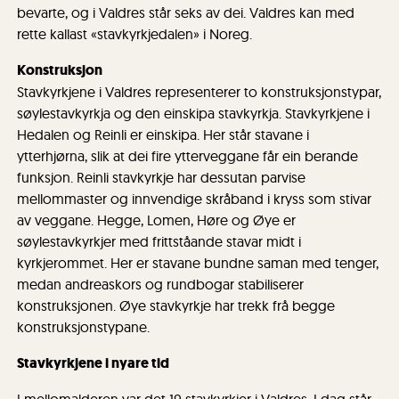
bevarte, og i Valdres står seks av dei. Valdres kan med
rette kallast «stavkyrkjedalen» i Noreg.
Konstruksjon
Stavkyrkjene i Valdres representerer to konstruksjonstypar,
søylestavkyrkja og den einskipa stavkyrkja. Stavkyrkjene i
Hedalen og Reinli er einskipa. Her står stavane i
ytterhjørna, slik at dei fire ytterveggane får ein berande
funksjon. Reinli stavkyrkje har dessutan parvise
mellommaster og innvendige skråband i kryss som stivar
av veggane. Hegge, Lomen, Høre og Øye er
søylestavkyrkjer med frittståande stavar midt i
kyrkjerommet. Her er stavane bundne saman med tenger,
medan andreaskors og rundbogar stabiliserer
konstruksjonen. Øye stavkyrkje har trekk frå begge
konstruksjonstypane.
Stavkyrkjene i nyare tid