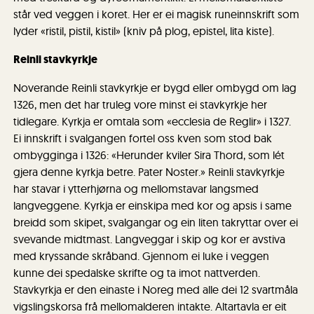
står ved veggen i koret. Her er ei magisk runeinnskrift som
lyder «ristil, pistil, kistil» (kniv på plog, epistel, lita kiste).
Reinli stavkyrkje
Noverande Reinli stavkyrkje er bygd eller ombygd om lag
1326, men det har truleg vore minst ei stavkyrkje her
tidlegare. Kyrkja er omtala som «ecclesia de Reglir» i 1327.
Ei innskrift i svalgangen fortel oss kven som stod bak
ombygginga i 1326: «Herunder kviler Sira Thord, som lét
gjera denne kyrkja betre. Pater Noster.» Reinli stavkyrkje
har stavar i ytterhjørna og mellomstavar langsmed
langveggene. Kyrkja er einskipa med kor og apsis i same
breidd som skipet, svalgangar og ein liten takryttar over ei
svevande midtmast. Langveggar i skip og kor er avstiva
med kryssande skråband. Gjennom ei luke i veggen
kunne dei spedalske skrifte og ta imot nattverden.
Stavkyrkja er den einaste i Noreg med alle dei 12 svartmåla
vigslingskorsa frå mellomalderen intakte. Altartavla er eit