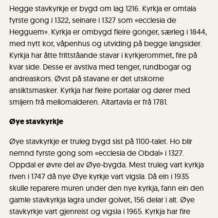
Hegge stavkyrkje er bygd om lag 1216. Kyrkja er omtala
fyrste gong i 1322, seinare i 1327 som «ecclesia de
Hegguem». Kyrkja er ombygd fleire gonger, særleg i 1844,
med nytt kor, våpenhus og utviding på begge langsider.
Kyrkja har åtte frittståande stavar i kyrkjerommet, fire på
kvar side. Desse er avstiva med tenger, rundbogar og
andreaskors. Øvst på stavane er det utskorne
ansiktsmasker. Kyrkja har fleire portalar og dører med
smijern frå mellomalderen. Altartavla er frå 1781.
Øye stavkyrkje
Øye stavkyrkje er truleg bygd sist på 1100-talet. Ho blir
nemnd fyrste gong som «ecclesia de Obdal» i 1327.
Oppdal er øvre del av Øye-bygda. Mest truleg vart kyrkja
riven i 1747 då nye Øye kyrkje vart vigsla. Då ein i 1935
skulle reparere muren under den nye kyrkja, fann ein den
gamle stavkyrkja lagra under golvet, 156 delar i alt. Øye
stavkyrkje vart gjenreist og vigsla i 1965. Kyrkja har fire