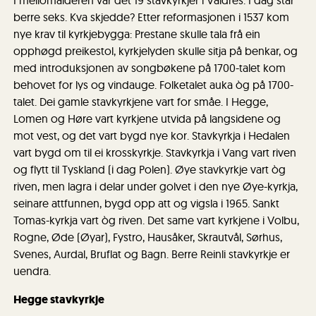
I mellomalderen var det 19 stavkyrkjer i Valdres. I dag står
berre seks. Kva skjedde? Etter reformasjonen i 1537 kom
nye krav til kyrkjebygga: Prestane skulle tala frå ein
opphøgd preikestol, kyrkjelyden skulle sitja på benkar, og
med introduksjonen av songbøkene på 1700-talet kom
behovet for lys og vindauge. Folketalet auka òg på 1700-
talet. Dei gamle stavkyrkjene vart for småe. I Hegge,
Lomen og Høre vart kyrkjene utvida på langsidene og
mot vest, og det vart bygd nye kor. Stavkyrkja i Hedalen
vart bygd om til ei krosskyrkje. Stavkyrkja i Vang vart riven
og flytt til Tyskland (i dag Polen). Øye stavkyrkje vart òg
riven, men lagra i delar under golvet i den nye Øye-kyrkja,
seinare attfunnen, bygd opp att og vigsla i 1965. Sankt
Tomas-kyrkja vart òg riven. Det same vart kyrkjene i Volbu,
Rogne, Øde (Øyar), Fystro, Hausåker, Skrautvål, Sørhus,
Svenes, Aurdal, Bruflat og Bagn. Berre Reinli stavkyrkje er
uendra.
Hegge stavkyrkje