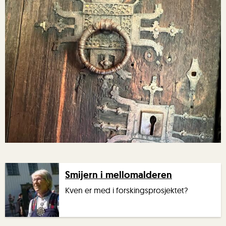
Smijernsbeslag på Høre stavkyrkje
Smijern i mellomalderen
Kven er med i forskingsprosjektet?