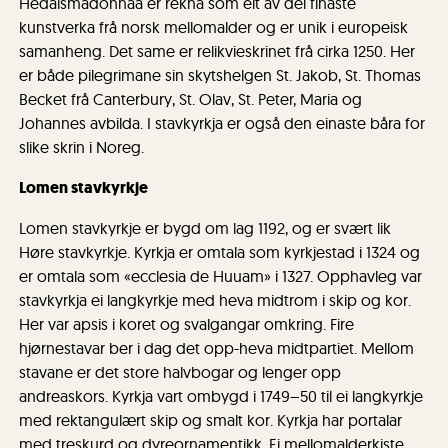
Hedalsmadonnaa er rekna som eit av dei finaste
kunstverka frå norsk mellomalder og er unik i europeisk
samanheng. Det same er relikvieskrinet frå cirka 1250. Her
er både pilegrimane sin skytshelgen St. Jakob, St. Thomas
Becket frå Canterbury, St. Olav, St. Peter, Maria og
Johannes avbilda. I stavkyrkja er også den einaste båra for
slike skrin i Noreg.
Lomen stavkyrkje
Lomen stavkyrkje er bygd om lag 1192, og er svært lik
Høre stavkyrkje. Kyrkja er omtala som kyrkjestad i 1324 og
er omtala som «ecclesia de Huuam» i 1327. Opphavleg var
stavkyrkja ei langkyrkje med heva midtrom i skip og kor.
Her var apsis i koret og svalgangar omkring. Fire
hjørnestavar ber i dag det opp-heva midtpartiet. Mellom
stavane er det store halvbogar og lenger opp
andreaskors. Kyrkja vart ombygd i 1749–50 til ei langkyrkje
med rektangulært skip og smalt kor. Kyrkja har portalar
med treskurd og dyreornamentikk. Ei mellomalderkiste