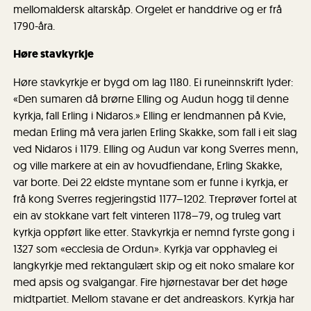
mellomaldersk altarskåp. Orgelet er handdrive og er frå
1790-åra.
Høre stavkyrkje
Høre stavkyrkje er bygd om lag 1180. Ei runeinnskrift lyder:
«Den sumaren då brørne Elling og Audun hogg til denne
kyrkja, fall Erling i Nidaros.» Elling er lendmannen på Kvie,
medan Erling må vera jarlen Erling Skakke, som fall i eit slag
ved Nidaros i 1179. Elling og Audun var kong Sverres menn,
og ville markere at ein av hovudfiendane, Erling Skakke,
var borte. Dei 22 eldste myntane som er funne i kyrkja, er
frå kong Sverres regjeringstid 1177–1202. Treprøver fortel at
ein av stokkane vart felt vinteren 1178–79, og truleg vart
kyrkja oppført like etter. Stavkyrkja er nemnd fyrste gong i
1327 som «ecclesia de Ordun». Kyrkja var opphavleg ei
langkyrkje med rektangulært skip og eit noko smalare kor
med apsis og svalgangar. Fire hjørnestavar ber det høge
midtpartiet. Mellom stavane er det andreaskors. Kyrkja har