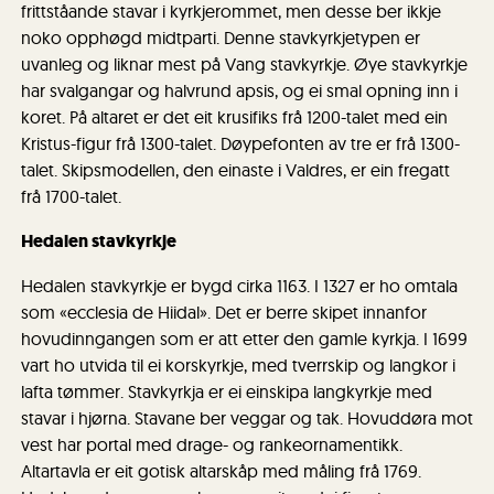
frittståande stavar i kyrkjerommet, men desse ber ikkje
noko opphøgd midtparti. Denne stavkyrkjetypen er
uvanleg og liknar mest på Vang stavkyrkje. Øye stavkyrkje
har svalgangar og halvrund apsis, og ei smal opning inn i
koret. På altaret er det eit krusifiks frå 1200-talet med ein
Kristus-figur frå 1300-talet. Døypefonten av tre er frå 1300-
talet. Skipsmodellen, den einaste i Valdres, er ein fregatt
frå 1700-talet.
Hedalen stavkyrkje
Hedalen stavkyrkje er bygd cirka 1163. I 1327 er ho omtala
som «ecclesia de Hiidal». Det er berre skipet innanfor
hovudinngangen som er att etter den gamle kyrkja. I 1699
vart ho utvida til ei korskyrkje, med tverrskip og langkor i
lafta tømmer. Stavkyrkja er ei einskipa langkyrkje med
stavar i hjørna. Stavane ber veggar og tak. Hovuddøra mot
vest har portal med drage- og rankeornamentikk.
Altartavla er eit gotisk altarskåp med måling frå 1769.