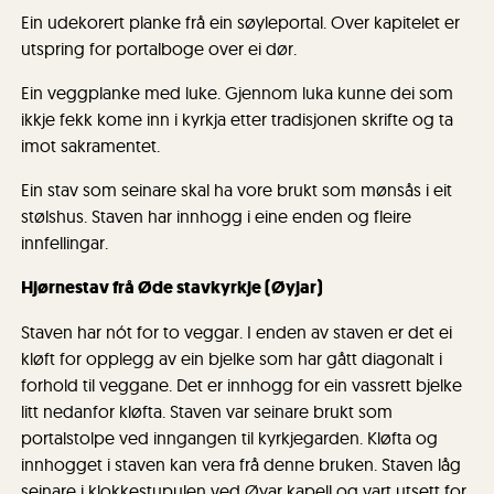
Ein udekorert planke frå ein søyleportal. Over kapitelet er
utspring for portalboge over ei dør.
Ein veggplanke med luke. Gjennom luka kunne dei som
ikkje fekk kome inn i kyrkja etter tradisjonen skrifte og ta
imot sakramentet.
Ein stav som seinare skal ha vore brukt som mønsås i eit
stølshus. Staven har innhogg i eine enden og fleire
innfellingar.
Hjørnestav frå Øde stavkyrkje (Øyjar)
Staven har nót for to veggar. I enden av staven er det ei
kløft for opplegg av ein bjelke som har gått diagonalt i
forhold til veggane. Det er innhogg for ein vassrett bjelke
litt nedanfor kløfta. Staven var seinare brukt som
portalstolpe ved inngangen til kyrkjegarden. Kløfta og
innhogget i staven kan vera frå denne bruken. Staven låg
seinare i klokkestupulen ved Øyar kapell og vart utsett for