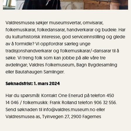
Valdresmusea søkjer museumsvertar, omvisarar,
folkemusikarar, folkedansarar, handverkarar og budeie. Har
du kulturhistorisk interesse, god serviceinnstilling og glede
av å formidle? Vi oppfordrar særleg unge
tradisjonshandverkarar og folkemusikarar/-dansarar til å
søke. Vi treng folk som kan jobbe på alle våre tre
avdelingar; Valdres Folkemuseum, Bagn Bygdesamling
eller Bautahaugen Samlinger.
Søknadsfrist: 1. mars 2024
Har du spørsmål: Kontakt One Enerud på telefon 450
14 046 / folkemusikk: Frank Rolland telefon 906 32 556.
Send søknaden til info@valdres.museum.no eller
Valdresmusea as, Tyinvegen 27, 2900 Fagernes