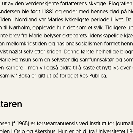
ut av den verdenskjente forfatterens skygge. Biografien 
Andersen ble født i 1881 og ender med hennes død på N
iden i Nordland var Maries lykkeligste periode i livet. Da 
 til Nørholm, opplevde hun det som et svik. Tidligere up
nte brev fra Marie belyser ekteparets lidenskapelige kjær
an mellomkrigstiden og nasjonalsosialismen formet henn
ist nazist selv etter krigen. Denne første helhetlige biog
 Marie Hamsun som en selvstendig samfunnsaktør og som
n karriere - men vil også bidra til å kaste et nytt lys ov
amliv." Boka er gitt ut på forlaget Res Publica.
taren
n (f. 1965) er førsteamanuensis ved Institutt for journali
en i Oslo og Akershus. Hun er ph.d. fra Universitetet i 