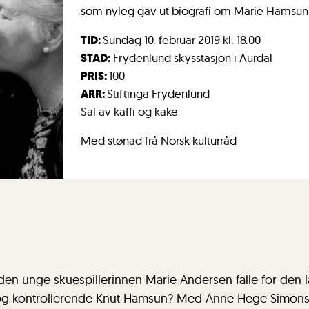
som nyleg gav ut biografi om Marie Hamsun
TID:
​Sundag 10. februar 2019 kl. 18.00
STAD:
Frydenlund skysstasjon i Aurdal
PRIS:
100
ARR:
Stiftinga Frydenlund
Sal av kaffi og kake
Med stønad frå Norsk kulturråd
en unge skuespillerinnen Marie Andersen falle for den l
u og kontrollerende Knut Hamsun? Med Anne Hege Simonse