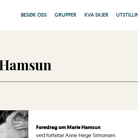
BESØK OSS
GRUPPER
KVA SKJER
UTSTILL
 Hamsun
F
oredrag om Marie Hamsun
ved forfattar Anne Hege Simonsen