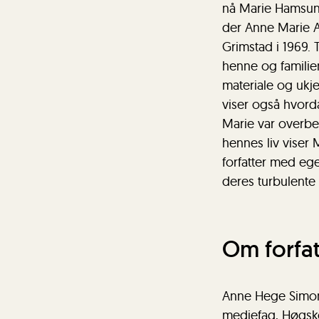
nå Marie Hamsun 
der Anne Marie 
Grimstad i 1969. T
henne og familien
materiale og ukje
viser også hvord
Marie var overbev
hennes liv viser
forfatter med ege
deres turbulente s
Om forfat
Anne Hege Simonse
mediefag, Høgskol