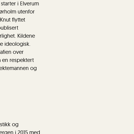
starter i Elverum
ørholm utenfor
Knut flyttet
ublisert
lighet. Kildene
e ideologisk.
rafien over
 en respektert
er ektemannen og
stikk og
Bergen i 2015 med