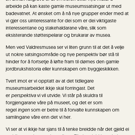
arbeide på kan kaste gamle museumssatsingar ut med
badevatnet. At ønsket om å nå nye grupper ender med at
vi gjer oss uinteressante for dei som er dei viktigaste
interessentane og stakehaldarane våre, slik som
eksisterande støttespelarar og brukarar av musea.
Men ved Valdresmusea ser vi liten grunn til at det å velje
ut nokre satsingsområde og nye perspektiv bør stå til
hinder for å fortsetje å løfte fram til dømes den gamle
jordbrukshistoria eller kunnskapen om byggjeskikken.
Tvert imot er vi opptatt av at det tidlegare
museumsarbeidet ikkje skal forringast. Det
er
perspektiva
vi vil utvide. Vi står på skuldra til
forgjengarane våre på museet, og det er som
regel
ingen
som er betre til å forvalte kunnskapen om
samlingane våre enn det vi her.
Vi ser at vi ikkje har sjans til å tenke breidde når det gjeld ei