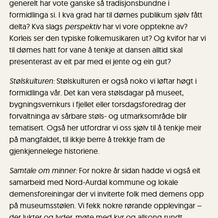
generelt har vote ganske så tradisjonsbundne i
formidlinga si. I kva grad har til dømes publikum sjølv fått
delta? Kva slags
perspektiv
har vi vore opptekne av?
Korleis ser den typiske folkemusikaren ut? Og kvifor har vi
til dømes hatt for vane å tenkje at dansen alltid skal
presenterast av eit par med ei jente og ein gut?
Stølskulturen:
Stølskulturen er også noko vi løftar høgt i
formidlinga vår. Det kan vera stølsdagar på museet,
bygningsvernkurs i fjellet eller torsdagsforedrag der
forvaltninga av sårbare støls- og utmarksområde blir
tematisert. Også her utfordrar vi oss sjølv til å tenkje meir
på mangfaldet, til ikkje berre å trekkje fram de
gjenkjennelege historiene.
Samtale om minner:
For nokre år sidan hadde vi også eit
samarbeid med Nord-Aurdal kommune og lokale
demensforeiningar der vi inviterte folk med demens opp
på museumsstølen. Vi fekk nokre rørande opplevingar –
der lukter og lyder, møte med kyr og allsong rundt