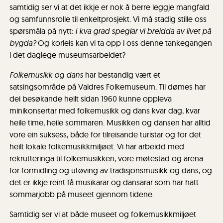
samtidig ser vi at det ikkje er nok å berre leggje mangfald
og samfunnsrolle til enkeltprosjekt. Vi må stadig stille oss
spørsmåla på nytt:
I kva grad speglar vi breidda av livet på
bygda?
Og korleis kan vi ta opp i oss denne tankegangen
i det daglege museumsarbeidet?
Folkemusikk og dans
har bestandig vært et
satsingsområde på Valdres Folkemuseum. Til dømes har
dei besøkande heilt sidan 1960 kunne oppleva
minikonsertar med folkemusikk og dans kvar dag, kvar
heile time, heile sommaren. Musikken og dansen har alltid
vore ein suksess, både for tilreisande turistar og for det
heilt lokale folkemusikkmiljøet. Vi har arbeidd med
rekrutteringa til folkemusikken, vore møtestad og arena
for formidling og utøving av tradisjonsmusikk og dans, og
det er ikkje reint få musikarar og dansarar som har hatt
sommarjobb på museet gjennom tidene.
Samtidig ser vi at både museet og folkemusikkmiljøet