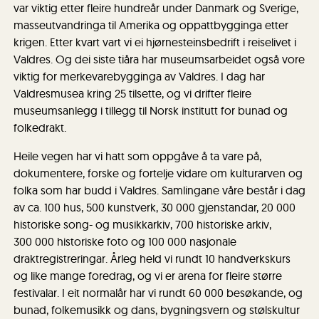
var viktig etter fleire hundreår under Danmark og Sverige,
masseutvandringa til Amerika og oppattbygginga etter
krigen. Etter kvart vart vi ei hjørnesteinsbedrift i reiselivet i
Valdres. Og dei siste tiåra har museumsarbeidet også vore
viktig for merkevarebygginga av Valdres. I dag har
Valdresmusea kring 25 tilsette, og vi drifter flei re
museumsanlegg i tillegg til Norsk institutt for bunad og
folkedrakt.
Heile vegen har vi hatt som oppgåve å ta vare på,
dokumentere, forske og fortelje vidare om kulturarven og
folka som har budd i Valdres. Samlingane våre består i dag
av ca. 100 hus, 500 kunstverk, 30 000 gjenstandar, 20 000
historiske song- og musikkarkiv, 700 historiske arkiv,
300 000 historiske foto og 100 000 nasjonale
draktregistreringar. Årleg held vi rundt 10 handverkskurs
og like mange foredrag, og vi er arena for fleire større
festivalar. I eit normalår har vi rundt 60 000 besøkande, og
bunad, folkemusikk og dans, bygningsvern og stølskultur