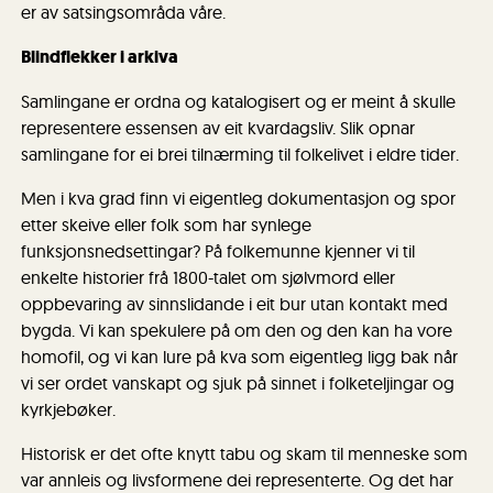
er av satsingsområda våre.
Blindflekker i arkiva
Samlingane er ordna og katalogisert og er meint å skulle
representere essensen av eit kvardagsliv. Slik opnar
samlingane for ei brei tilnærming til folkelivet i eldre tider.
Men i kva grad finn vi eigentleg dokumentasjon og spor
etter skeive eller folk som har synlege
funksjonsnedsettingar? På folkemunne kjenner vi til
enkelte historier frå 1800-talet om sjølvmord eller
oppbevaring av sinnslidande i eit bur utan kontakt med
bygda. Vi kan spekulere på om den og den kan ha vore
homofil, og vi kan lure på kva som eigentleg ligg bak når
vi ser ordet vanskapt og sjuk på sinnet i folketeljingar og
kyrkjebøker.
Historisk er det ofte knytt tabu og skam til menneske som
var annleis og livsformene dei representerte. Og det har