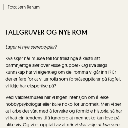
Jørn Ranum
FALLGRUVER OG NYE ROM
Lager vi nye stereotypiar?
Kva skjer når musea fell for freistinga å kaste sitt
barmhjertige slør over visse grupper? Og kva slags
kunnskap har vi eigentleg om dei romma vi går inn i? Er
det er fare for at vi tar rolla som forståsegpåarar på fagfelt
vi ikkje har ekspertise på?
Ved Valdresmusea har vi ingen intensjon om å leike
hobbypsykologar eller kalle noko for unormalt. Men vi ser
at i arbeidet vårt med å forvalte og formidle historia, så har
vi hatt ein tendens til å ignorere at menneske kan leve på
ulike vis. Og vi er opptatt av at n
år vi skal velje ut kva som