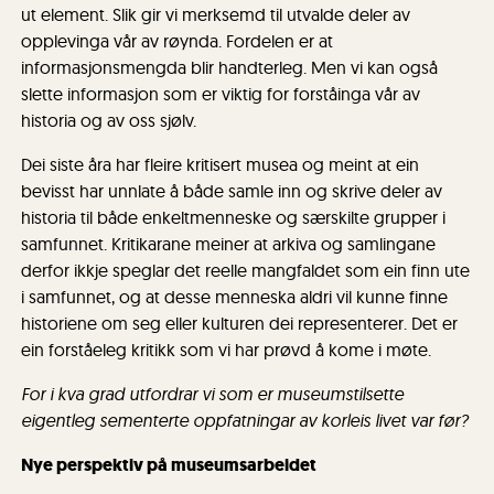
ut element. Slik gir vi merksemd til utvalde deler av
opplevinga vår av røynda. Fordelen er at
informasjonsmengda blir handterleg. Men vi kan også
slette informasjon som er viktig for forståinga vår av
historia og av oss sjølv.
Dei siste åra har fleire kritisert musea og meint at ein
bevisst har unnlate å både samle inn og skrive deler av
historia til både enkeltmenneske og særskilte grupper i
samfunnet. Kritikarane meiner at arkiva og samlingane
derfor ikkje speglar det reelle mangfaldet som ein finn ute
i samfunnet, og at desse menneska aldri vil kunne finne
historiene om seg eller kulturen dei representerer. Det er
ein forståeleg kritikk som vi har prøvd å kome i møte.
For i kva grad utfordrar vi som er museumstilsette
eigentleg sementerte oppfatningar av korleis livet var før?
Nye perspektiv på museumsarbeidet