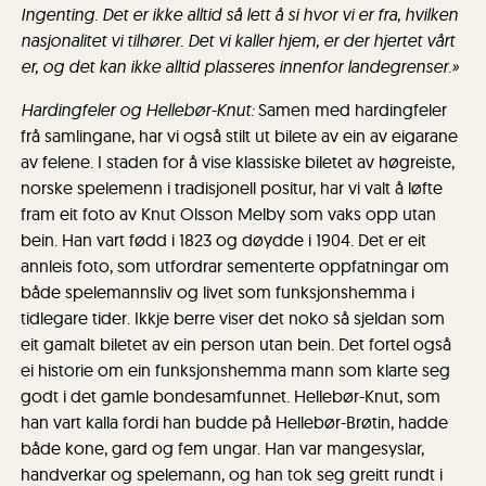
Ingenting. Det er ikke alltid så lett å si hvor vi er fra, hvilken
nasjonalitet vi tilhører. Det vi kaller hjem, er der hjertet vårt
er, og det kan ikke alltid plasseres innenfor landegrenser.»
Hardingfeler og Hellebør-Knut:
Samen med hardingfeler
frå samlingane, har vi også stilt ut bilete av ein av eigarane
av felene. I staden for å vise klassiske biletet av høgreiste,
norske spelemenn i tradisjonell positur, har vi valt å løfte
fram eit foto av Knut Olsson Melby som vaks opp utan
bein. Han vart fødd i 1823 og døydde i 1904. Det er eit
annleis foto, som utfordrar sementerte oppfatningar om
både spelemannsliv og livet som funksjonshemma i
tidlegare tider. Ikkje berre viser det noko så sjeldan som
eit gamalt biletet av ein person utan bein. Det fortel også
ei historie om ein funksjonshemma mann som klarte seg
godt i det gamle bondesamfunnet. Hellebør-Knut, som
han vart kalla fordi han budde på Hellebør-Brøtin, hadde
både kone, gard og fem ungar. Han var mangesyslar,
handverkar og spelemann, og han tok seg greitt rundt i