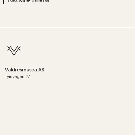
Anne-Marte Før
Valdresmusea AS
Tyinvegen 27
2900 Fagernes
Telefon:
(+47) 61 35 99 00
E-post:
info@valdres.museum.no
Organisasjonsnummer/EHF-nummer: :
990 209 081
Redaktør:
Anne Marit Noraker
Personvern og cookies