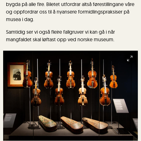
bygda på alle fire. Biletet utfordrar altså førestillingane våre
og oppfordrar oss til å nyansere formidlingspraksiser på
musea i dag.
Samtidig ser vi også fleire fallgruver vi kan gå i når
mangfaldet skal løftast opp ved norske museum.