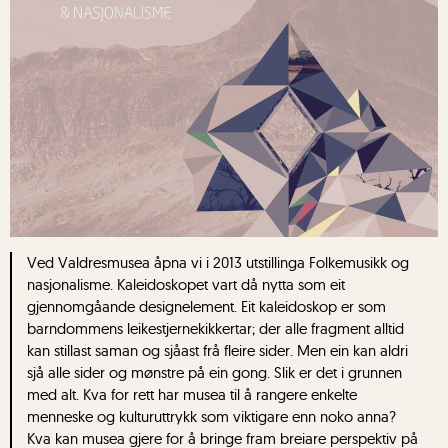
Ved Valdresmusea åpna vi i 2013 utstillinga Folkemusikk og
nasjonalisme. Kaleidoskopet vart då nytta som eit
gjennomgåande designelement. Eit kaleidoskop er som
barndommens leikestjernekikkertar; der alle fragment alltid
kan stillast saman og sjåast frå fleire sider. Men ein kan aldri
sjå alle sider og mønstre på ein gong. Slik er det i grunnen
med alt. Kva for rett har musea til å rangere enkelte
menneske og kulturuttrykk som viktigare enn noko anna?
Kva kan musea gjere for å bringe fram breiare perspektiv på