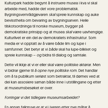
Kulturpark hadde begynt å instruere musea i kva vi skal
arbeide med, hadde det vore problematisk.
Bygningsvernrådgjevaren
skal
spreie kunnskap og auke
bevisstheita om bevaring av bygningsarven. Heile
tilskotsordninga til norske museum, bygger på
demokratiske prinsipp og at musea
skal
være uavhengige.
Kulturlivet er ein del av demokratiets infrastruktur. Som
media er vi opptatt av å være både lim og lupe i
samfunnet. Det betyr at vi
både
skal ha lupe-blikket og
spreie kunnskap –
og
bidra til dialog og samtale.
Dette vil ikkje at vi er eller skal være politiske aktørar. Men
vi bidrar gjerne til
å opne nye politiske rom
. Det handlar
om å ta publikum seriøst som betraktar, til dømes ved at
dei kan assosiere saman både inne i utstillingane og etter
at museumsbesøket er over.
Forringar vi det tidlegare museumsarbeidet?
En annan fallgruve er at vi i iveren etter nye måtar å