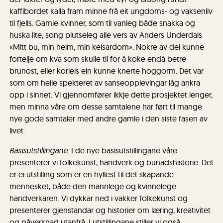
kaffibordet kalla fram minne frå eit ungdoms- og vaksenliv
til fjells. Gamle kvinner, som til vanleg både snakka og
huska lite, song plutseleg alle vers av Anders Underdals
«Mitt bu, min heim, min keisardom». Nokre av dei kunne
fortelje om kva som skulle til for å koke endå betre
brunost, eller korleis ein kunne knerte hoggorm. Det var
som om heile spekteret av sanseopplevingar låg ankra
opp i sinnet. Vi gjennomfører ikkje dette prosjektet lenger,
men minna våre om desse samtalene har ført til mange
nye gode samtaler med andre gamle i den siste fasen av
livet.
Basisutstillingane:
I de nye basisutstillingane våre
presenterer vi folkekunst, handverk og bunadshistorie. Det
er ei utstilling som er en hyllest til det skapande
mennesket, både den mannlege og kvinnelege
handverkaren. Vi dykkar ned i vakker folkekunst og
presenterer gjenstandar og historier om læring, kreativitet
og påverknad utanfrå. I utstillingane stiller vi også