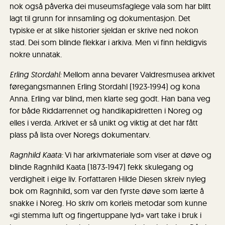
nok også påverka dei museumsfaglege vala som har blitt
lagt til grunn for innsamling og dokumentasjon. Det
typiske er at slike historier sjeldan er skrive ned nokon
stad. Dei som blinde flekkar i arkiva. Men vi finn heldigvis
nokre unnatak.
Erling Stordahl:
Mellom anna bevarer Valdresmusea arkivet
føregangsmannen Erling Stordahl (1923-1994) og kona
Anna. Erling var blind, men klarte seg godt. Han bana veg
for både Riddarrennet og handikapidretten i Noreg og
elles i verda. Arkivet er så unikt og viktig at det har fått
plass på lista over Noregs dokumentarv.
Ragnhild Kaata:
Vi har arkivmateriale som viser at døve og
blinde Ragnhild Kaata (1873-1947) fekk skulegang og
verdigheit i eige liv. Forfattaren Hilde Diesen skreiv nyleg
bok om Ragnhild, som var den fyrste døve som lærte å
snakke i Noreg. Ho skriv om korleis metodar som kunne
«gi stemma luft og fingertuppane lyd» vart take i bruk i