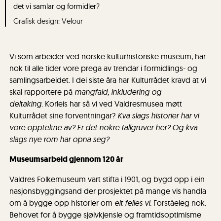
det vi samlar og formidler?
Grafisk design: Velour
Vi som arbeider ved norske kulturhistoriske museum, har
nok til alle tider vore prega av trendar i formidlings- og
samlingsarbeidet. I dei siste åra har Kulturrådet kravd at vi
skal rapportere på
mangfald, inkludering og
deltaking.
Korleis har så vi ved Valdresmusea møtt
Kulturrådet sine forventningar?
Kva slags historier har vi
vore opptekne av? Er det nokre fallgruver her? Og kva
slags nye rom har opna seg?
Museumsarbeid gjennom 120 år
Valdres Folkemuseum vart stifta i 1901, og bygd opp i ein
nasjonsbyggingsand der prosjektet på mange vis handla
om å bygge opp historier om
eit felles vi
. Forståeleg nok.
Behovet for å bygge sjølvkjensle og framtidsoptimisme