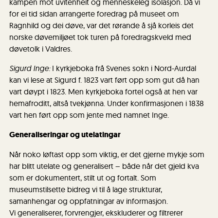
kampen mot uvitenheit og menneskeleg isolasjon. Då vi
for ei tid sidan arrangerte foredrag på museet om
Ragnhild og dei døve, var det rørande å sjå korleis det
norske døvemiljøet tok turen på foredragskveld med
døvetolk i Valdres.
Sigurd Inge:
I kyrkjeboka frå Svenes sokn i Nord-Aurdal
kan vi lese at Sigurd f. 1823 vart ført opp som gut då han
vart døypt i 1823. Men kyrkjeboka fortel også at hen var
hemafroditt, altså tvekjønna. Under konfirmasjonen i 1838
vart hen ført opp som jente med namnet Inge.
Generaliseringar og utelatingar
Når noko løftast opp som viktig, er det gjerne mykje som
har blitt utelate og generalisert – både når det gjeld kva
som er dokumentert, stilt ut og fortalt. Som
museumstilsette bidreg vi til å lage strukturar,
samanhengar og oppfatningar av informasjon.
Vi generaliserer, forvrengjer, ekskluderer og filtrerer