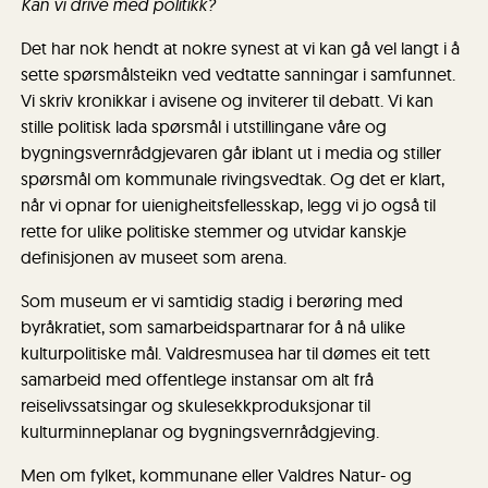
Kan vi drive med politikk?
Det har nok hendt at nokre synest at vi kan gå vel langt i å
sette spørsmålsteikn ved vedtatte sanningar i samfunnet.
Vi skriv kronikkar i avisene og inviterer til debatt. Vi kan
stille politisk lada spørsmål i utstillingane våre og
bygningsvernrådgjevaren går iblant ut i media og stiller
spørsmål om kommunale rivingsvedtak. Og det er klart,
når vi opnar for uienigheitsfellesskap, legg vi jo også til
rette for ulike politiske stemmer og utvidar kanskje
definisjonen av museet som arena.
Som museum er vi samtidig stadig i berøring med
byråkratiet, som samarbeidspartnarar for å nå ulike
kulturpolitiske mål. Valdresmusea har til dømes eit tett
samarbeid med offentlege instansar om alt frå
reiselivssatsingar og skulesekkproduksjonar til
kulturminneplanar og bygningsvernrådgjeving.
Men om fylket, kommunane eller Valdres Natur- og