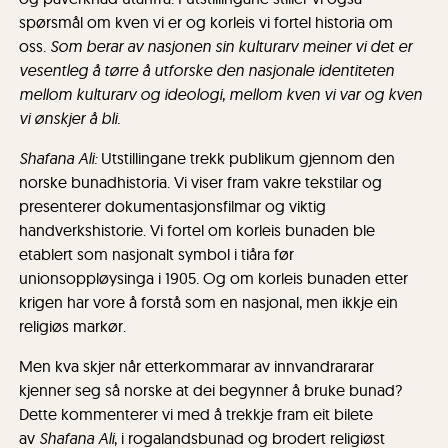
spørsmål om kven vi er og korleis vi fortel historia om
oss.
Som berar av nasjonen sin kulturarv meiner vi det er
vesentleg å tørre å utforske den nasjonale identiteten
mellom kulturarv og ideologi, mellom kven vi var og kven
vi ønskjer å bli.
Shafana Ali:
Utstillingane trekk publikum gjennom den
norske bunadhistoria. Vi viser fram vakre tekstilar og
presenterer dokumentasjonsfilmar og viktig
handverkshistorie. Vi fortel om korleis bunaden ble
etablert som nasjonalt symbol i tiåra før
unionsoppløysinga i 1905. Og om korleis bunaden etter
krigen har vore å forstå som en nasjonal, men ikkje ein
religiøs markør.
Men kva skjer når etterkommarar av innvandrararar
kjenner seg så norske at dei begynner å bruke bunad?
Dette kommenterer vi med å trekkje fram eit bilete
av
Shafana Ali
, i rogalandsbunad og brodert religiøst