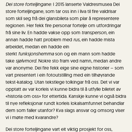
Dei store forteljingane:
I 2015 lanserte Valdresmusea Dei
store forteljingane; som tar oss inn i liva til fire valdrisar
som skil seg frå dei glansbileta som plar å representere
regionen. Her fekk fire personar fortelje om utfordringar
frå sine liv. En hadde vakse opp som
transperson
, ein
annan hadde hatt problem med
rus
, ein hadde mista
arbeidet, medan ein hadde ein
sterkt
funksjonshemma
son og ein mann som hadde
take
sjølvmord
. Nokre sto fram ved namn, medan andre
var anonyme. Dei fire fekk eige sine eigne historier – som
vart presentert i ein fotoutstilling med ein tilhøyrande
tekst-katalog. Utan tekstlege tolkingar frå oss. Det vi var
opptatt av var korleis vi kunne bidra til å utfylle biletet av
«historia om oss» for ettertida. Kanskje kunne vi også bidra
til nye refleksjonar rundt korleis lokalsamfunnet behandlar
dem som faller utanfor? Kva slags ansvar og omsorg viser
vi i møte med kvarandre?
Dei store forteljingane vart eit viktig prosjekt for oss,