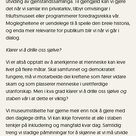
utviding av gjenstandssamlinga. Til gjengjeld kan vi gjere
det når vi samlar inn privatarkiv, tilbyr omvisingar i
friluftsmuseet eller programmerer foredragsrekka vår.
Moglegheitene er uendelege til å speile den breie historia,
og enda meir relevante for publikum blir vi når vi går i
dialog.
Klarer vi å drille oss sjølve?
Vi er altså opptatt av å anerkjenne at menneske kan leve
livet på fleire måtar. Skal samfunnet og demokratiet
fungere, må vi motarbeide dei kreftene som fører vidare
skam og som plasserer menneske i urettferdige
utanforskap. Men i kva grad klarer vi å drille oss sjølve
og
staben vår
i at dette er viktig?
Vi museumstilsette har gjerne meir enn nok å gjere med
den daglege drifta. Vi kan ikkje forvente at alle i staben
tenkjer på inkludering og mangfald kvar dag. Samtidig
treng vi stadige påminningar for å skjønne at vi må utvide