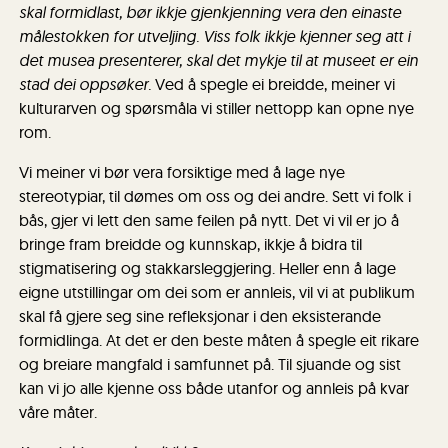
skal formidlast, bør ikkje gjenkjenning vera den einaste
målestokken for utveljing. Viss folk ikkje kjenner seg att i
det musea presenterer, skal det mykje til at museet er ein
stad dei oppsøker.
Ved å spegle ei breidde, meiner vi
kulturarven og spørsmåla vi stiller nettopp kan opne nye
rom.
Vi meiner vi bør vera forsiktige med å lage nye
stereotypiar, til dømes om oss og dei andre. Sett vi folk i
bås, gjer vi lett den same feilen på nytt. Det vi vil er jo å
bringe fram breidde og kunnskap, ikkje å bidra til
stigmatisering og stakkarsleggjering. Heller enn å lage
eigne utstillingar om dei som er annleis, vil vi at publikum
skal få gjere seg sine refleksjonar i den eksisterande
formidlinga. At det er den beste måten å spegle eit rikare
og breiare mangfald i samfunnet på. Til sjuande og sist
kan vi jo alle kjenne oss både utanfor og annleis på kvar
våre måter.