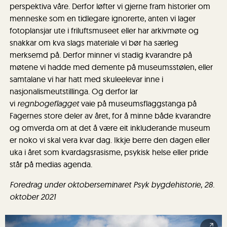
perspektiva våre. Derfor løfter vi gjerne fram historier om
menneske som en tidlegare ignorerte, anten vi lager
fotoplansjar ute i friluftsmuseet eller har arkivmøte og
snakkar om kva slags materiale vi bør ha særleg
merksemd på. Derfor minner vi stadig kvarandre på
møtene vi hadde med demente på museumsstølen, eller
samtalane vi har hatt med skuleelevar inne i
nasjonalismeutstillinga. Og derfor lar
vi
regnbogeflagget
vaie på museumsflaggstanga på
Fagernes store deler av året, for å minne både kvarandre
og omverda om at det å være eit inkluderande museum
er noko vi skal vera kvar dag. Ikkje berre den dagen eller
uka i året som kvardagsrasisme, psykisk helse eller pride
står på medias agenda.
Foredrag under oktoberseminaret Psyk bygdehistorie, 28.
oktober 2021