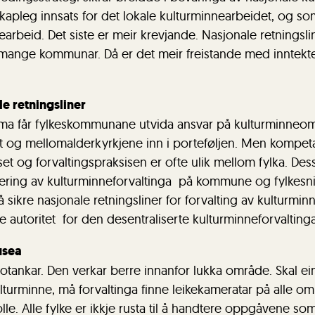
skapleg innsats for det lokale kulturminnearbeidet, og som 
nearbeid. Det siste er meir krevjande. Nasjonale retningsli
r mange kommunar. Då er det meir freistande med inntekte
le retningsliner
a får fylkeskommunane utvida ansvar på kulturminneom
t og mellomalderkyrkjene inn i porteføljen. Men kompeta
uset og forvaltingspraksisen er ofte ulik mellom fylka. Des
isering av kulturminneforvaltinga på kommune og fylkesni
 sikre nasjonale retningsliner for forvalting av kulturmi
 autoritet for den desentraliserte kulturminneforvaltinga
usea
ilotankar. Den verkar berre innanfor lukka område. Skal ein
turminne, må forvaltinga finne leikekameratar på alle om
olle. Alle fylke er ikkje rusta til å handtere oppgåvene s