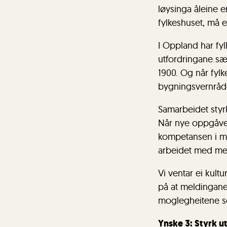
løysinga åleine e
fylkeshuset, må 
I Oppland har fy
utfordringane s
1900. Og når fylke
bygningsvernråd
Samarbeidet styr
Når nye oppgåver
kompetansen i mu
arbeidet med me
Vi ventar ei kul
på at meldingane 
moglegheitene som
Ynske 3: Styrk 