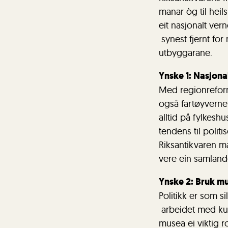
manar òg til heil
eit nasjonalt ver
synest fjernt fo
utbyggarane.
Ynske 1: Nasjona
Med regionreform
også fartøyverne
alltid på fylkesh
tendens til polit
Riksantikvaren må
vere ein samlande
Ynske 2: Bruk m
Politikk er som s
arbeidet med kul
musea ei viktig r