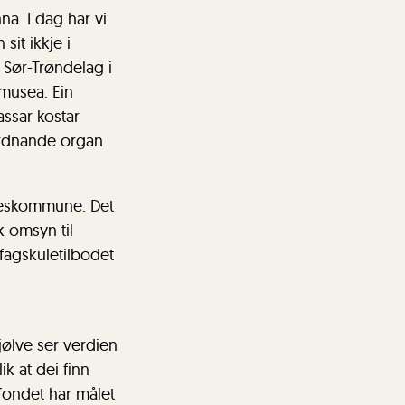
a. I dag har vi
it ikkje i
 Sør-Trøndelag i
musea. Ein
assar kostar
ordnande organ
keskommune. Det
 omsyn til
fagskuletilbodet
jølve ser verdien
k at dei finn
fondet har målet