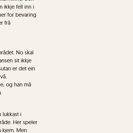
ikkje fell inn i
ner for bevaring
r frå
rådet. No skal
nsen sit ikkje
sutan er det ein
vå.
nne, og han må
.
 lukkast i
råde. Her speler
om kjem. Men