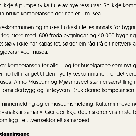
r ikkje å pumpe fylka fulle av nye ressursar. Sit ikkje ko
ein bruke kompetansen der han er, i musea.
lkeskommunen og musea lukkast i felles innsats for bygn
ærleg store med 600 freda bygningar og 40 000 bygning
t sjølv ikkje har kapasitet, søkjer ein råd frå eit nettverk 
gjevarar ved musea.
kar kompetansen for alle – og for huseigarane som nyt 
 no fell i fanget til den nye fylkeskommunen, er det ver
sea. Anno Museum og Mjøsmuseet står i ei særstilling i 
llomalderbygg og fartøyvern. Bruk denne kompetansen.
turminnemelding og ei museumsmelding. Kulturminnevernet
«snakkar saman». Gjer dei ikkje det, risikerer vi å miste bl
 ligg i eit tverrsektorielt samarbeid.
utdanningane