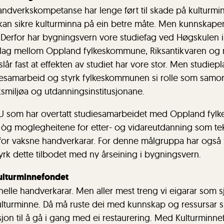
ndverkskompetanse har lenge ført til skade på kulturminn
an sikre kulturminna på ein betre måte. Men kunnskapen s
 Derfor har bygningsvern vore studiefag ved Høgskulen i
eiselag mellom Oppland fylkeskommune, Riksantikvaren og 
lår fast at effekten av studiet har vore stor. Men studiepl
diesamarbeid og styrk fylkeskommunen si rolle som sam
miljøa og utdanningsinstitusjonane.
NU som har overtatt studiesamarbeidet med Oppland fyl
e òg moglegheitene for etter- og vidareutdanning som tek
 for vaksne handverkarar. For denne målgruppa har også 
Styrk dette tilbodet med ny årseining i bygningsvern.
kulturminnefondet
nelle handverkarar. Men aller mest treng vi eigarar som s
ulturminne. Då må ruste dei med kunnskap og ressursar sli
jon til å gå i gang med ei restaurering. Med Kulturminne