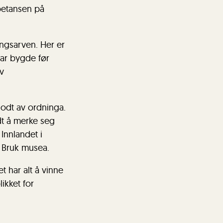
mpetansen på
ingsarven. Her er
ar bygde før
av
godt av ordninga.
dt å merke seg
Innlandet i
 Bruk musea.
 har alt å vinne
ikket for