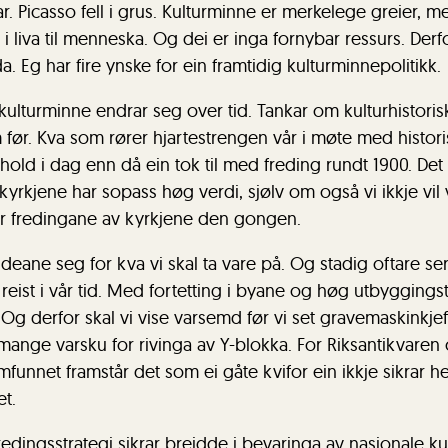
 Picasso fell i grus. Kulturminne er merkelege greier, me
i liva til menneska. Og dei er inga fornybar ressurs. Derfo
da. Eg har fire ynske for ein framtidig kulturminnepolitikk.
e kulturminne endrar seg over tid. Tankar om kulturhistorisk
før. Kva som rører hjartestrengen vår i møte med histori
rhold i dag enn då ein tok til med freding rundt 1900. Det 
vkyrkjene har sopass høg verdi, sjølv om også vi ikkje vil 
r fredingane av kyrkjene den gongen.
deane seg for kva vi skal ta vare på. Og stadig oftare ser 
eist i vår tid. Med fortetting i byane og høg utbyggingst
Og derfor skal vi vise varsemd før vi set gravemaskinkjef
mange varsku for rivinga av Y-blokka. For Riksantikvaren
mfunnet framstår det som ei gåte kvifor ein ikkje sikrar he
et.
redingsstrategi sikrar breidde i bevaringa av nasjonale k