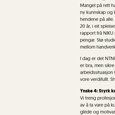
Mangel på rett ha
ny kunnskap og k
hendene på alle.
20 år, i eit spl
rapport frå NIKU s
pengar. Stø stu
mellom handverks
I dag er det NT
er bra, men sikr
arbeidssituasjon
vore verdifullt. 
Ynske 4: Styrk 
Vi treng profesjo
av å ta vare på k
glede og motivas