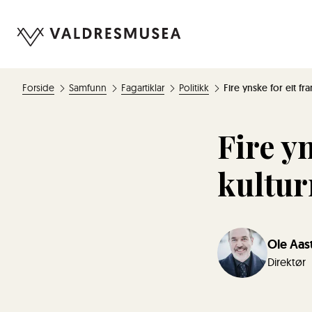
Forside
Samfunn
Fagartiklar
Politikk
Fire ynske for eit f
Fire y
kultu
Ole Aas
Direktør