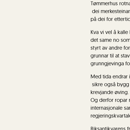
Tømmerhus rotnar.
dei merkesteinar 
på dei for etterti
Kva vi vel å kall
det same no som 
styrt av andre fo
grunnar til at sta
grunngjevinga fo
Med tida endrar i
sikre også bygg r
krevjande øving. 
Og derfor ropar 
internasjonale sa
regjeringskvartal
Riksantikvarens f