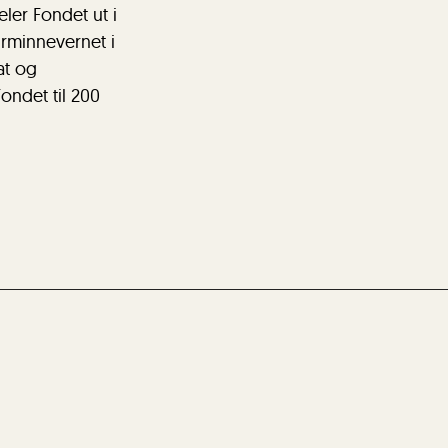
eler Fondet ut i
turminnevernet i
at og
ondet til 200