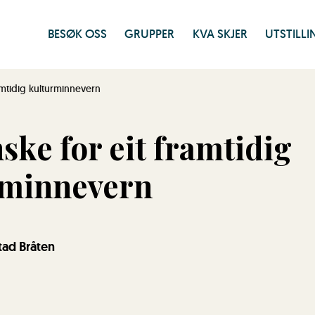
BESØK OSS
GRUPPER
KVA SKJER
UTSTILL
ramtidig kulturminnevern
nske for eit framtidig
rminnevern
tad Bråten