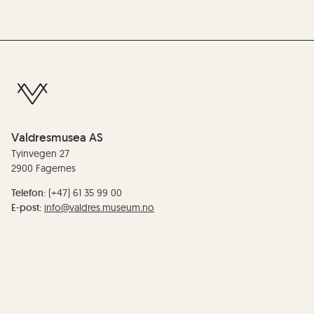
Valdresmusea AS
Tyinvegen 27
2900 Fagernes
Telefon:
(+47) 61 35 99 00
E-post:
info@valdres.museum.no
Organisasjonsnummer/EHF-nummer: :
990 209 081
Redaktør:
Anne Marit Noraker
Personvern og cookies
Tilgjengelegheiterklæring