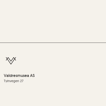
Valdresmusea AS
Tyinvegen 27
2900 Fagernes
Telefon:
(+47) 61 35 99 00
E-post:
info@valdres.museum.no