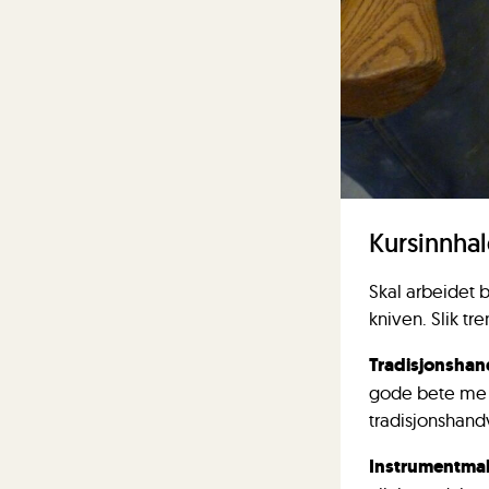
Kursinnha
Skal arbeidet b
kniven. Slik tr
Tradisjonshan
gode bete me e
tradisjonshand
Instrumentma