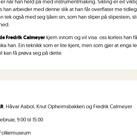
 er når han held på med instrumentmaking. Sikling er eit vikti
is han arbeider med denne slik at han får overflater me tidleg
tek også med seg ljåen sin, som han sliper på slipestein, slik
med.
 Fredrik Calmeyer
kjem innom og vil visa oss korleis han få
nka han. Ein teknikk som er lite kjent, men som gjer at enga 
il kan få prøva seg på dette.
AR
: Håvar Aabol, Knut Opheimsbakken og Fredrik Calmeyer
februar, 9.00 til 15.00
s Folkemuseum