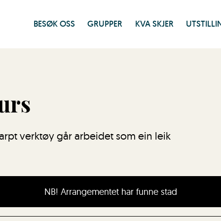
BESØK OSS
GRUPPER
KVA SKJER
UTSTILL
urs
karpt verktøy går arbeidet som ein leik
NB! Arrangementet har funne stad