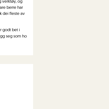
g verktøy, og
are berre har
 dei fleste av
r godt bet i
legg seg som ho