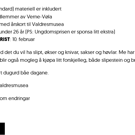
andard) materiell er inkludert
edlemmer av Verne-Vøla
 med årskort til Valdresmusea
 under 26 år​ (PS: Ungdomsprisen er sponsa litt ekstra)
RIST
: 10. februar
d det du vil ha slipt, økser og knivar, sakser og høvlar. Me har
blir også mogleg å kjøpa litt forskjelleg, både slipestein og b
rt dugurd båe dagane.
Valdresmusea
 om endringar