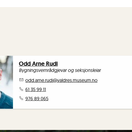
Odd Arne Rudi
Bygningsvernrådgjevar og seksjonsleiar
odd.arne.rudi
@valdres.museum.no
61 35 99 11
976 89 065