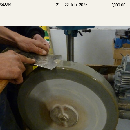
USEUM
21. –
22. feb. 2025
09.00 – 