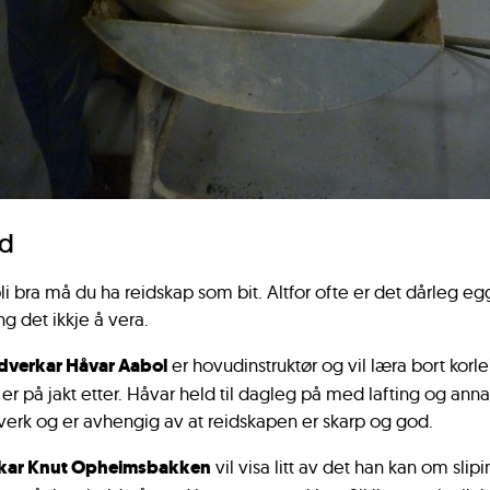
ld
li bra må du ha reidskap som bit. Altfor ofte er det dårleg eg
eng det ikkje å vera.
dverkar Håvar Aabol
er hovudinstruktør og vil læra bort korle
r på jakt etter. Håvar held til dagleg på med lafting og anna
verk og er avhengig av at reidskapen er skarp og god.
kar Knut Opheimsbakken
vil visa litt av det han kan om slipi