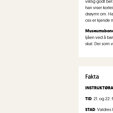
viktig godt bet
han viser korle
drøymt om. Han 
oss er kjende 
Museumsbonde
ljåen ved å ba
skal. Dei som v
Fakta
INSTRUKTØR
TID
: 21. og 22. 
STAD
: Valdre