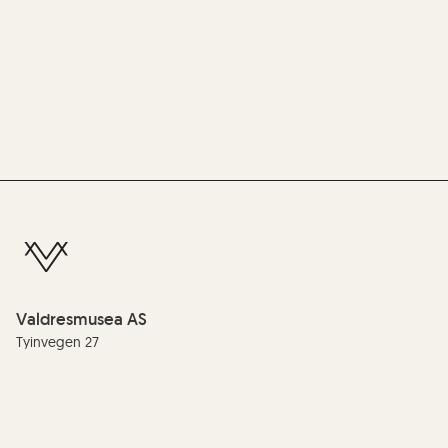
Valdresmusea AS
Tyinvegen 27
2900 Fagernes
Telefon:
(+47) 61 35 99 00
E-post:
info@valdres.museum.no