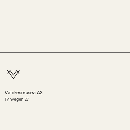
Valdresmusea AS
Tyinvegen 27
2900 Fagernes
Telefon:
(+47) 61 35 99 00
E-post:
info@valdres.museum.no