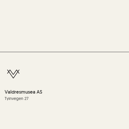
Valdresmusea AS
Tyinvegen 27
2900 Fagernes
Telefon:
(+47) 61 35 99 00
E-post:
info@valdres.museum.no