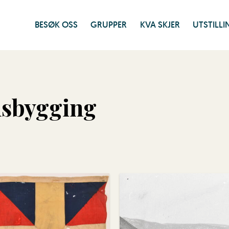
BESØK OSS
GRUPPER
KVA SKJER
UTSTILL
nsbygging