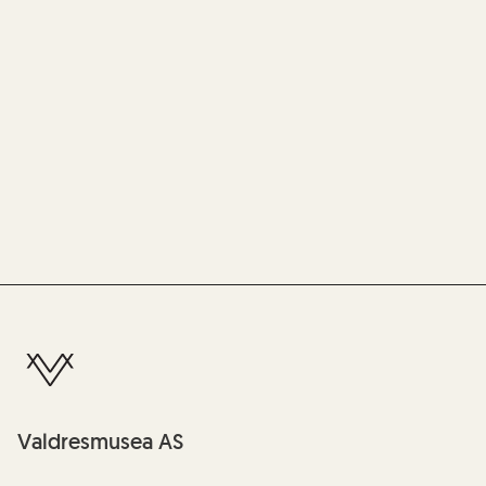
Valdresmusea AS
Tyinvegen 27