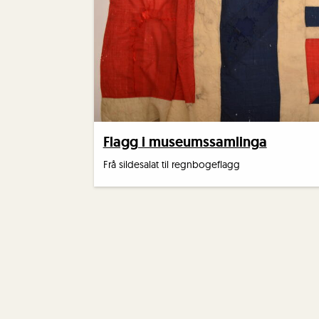
Flagg i museumssamlinga
Frå sildesalat til regnbogeflagg