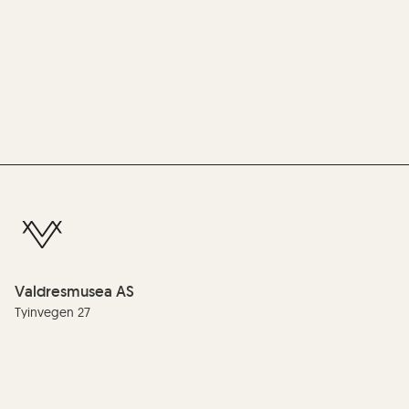
Valdresmusea AS
Tyinvegen 27
2900 Fagernes
Telefon:
(+47) 61 35 99 00
E-post:
info@valdres.museum.no