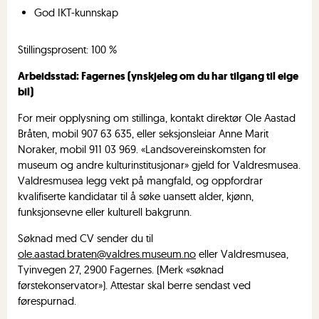
God IKT-kunnskap
Stillingsprosent: 100 %
​Arbeidsstad: Fagernes (ynskjeleg om du har tilgang til eige
bil)
For meir opplysning om stillinga, kontakt direktør Ole Aastad
Bråten, mobil 907 63 635, eller seksjonsleiar Anne Marit
Noraker, mobil 911 03 969. «Landsovereinskomsten for
museum og andre kulturinstitusjonar» gjeld for Valdresmusea.
Valdresmusea legg vekt på mangfald, og oppfordrar
kvalifiserte kandidatar til å søke uansett alder, kjønn,
funksjonsevne eller kulturell bakgrunn.
Søknad med CV sender du til
ole.aastad.braten@valdres.museum.no
eller Valdresmusea,
Tyinvegen 27, 2900 Fagernes. (Merk «søknad
førstekonservator»). Attestar skal berre sendast ved
førespurnad.