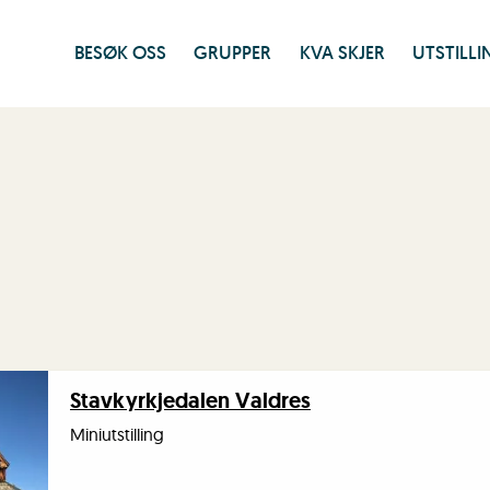
BESØK OSS
GRUPPER
KVA SKJER
UTSTILL
Stavkyrkjedalen Valdres
Miniutstilling