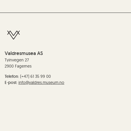
Valdresmusea AS
Tyinvegen 27
2900 Fagernes
Telefon:
(+47) 61 35 99 00
E-post:
info@valdres.museum.no
Organisasjonsnummer/EHF-nummer: :
990 209 081
Redaktør:
Anne Marit Noraker
Personvern og cookies
Tilgjengelegheiterklæring