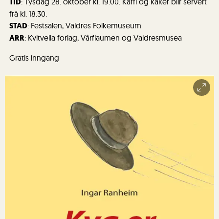
TID
: Tysdag 28. oktober kl. 19.00. Kaffi og kaker blir servert
frå kl. 18.30.
STAD
: Festsalen, Valdres Folkemuseum
ARR
: Kvitvella forlag, Vårflaumen og Valdresmusea
Gratis inngang