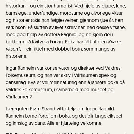
historikar – og ein stor humorist. Ved hjelp av djupe, lune,
barnslege, underfundige, morosame og alvorlege vitsar
og historier takla han følgjesveinen gjennom tjue år, herr
Parkinson. På slutten av livet skreiv han ned desse vitsane,
med god hjelp av dottera Ragnild, og no kjem dei i
bokform på Kvitvella Forlag. Boka har fått tittelen
Kva er
vitsen?
, – ein tittel med dobbel botn, som mange av
historiene.
Ingar Ranheim var konservator og direktør ved Valdres
Folkemuseum, og han var aktiv i Vårflaumen spel- og
dansarlag. Kva er vel meir naturleg enn å lansere boka på
Valdres Folkemuseum, i samarbeid med museet og
Vårflaumen?
Læreguten Bjørn Strand vil fortelja om Ingar, Ragnild
Ranheim Lome fortel om boka, og det blir langeleikspel
og innslag av dans. Alle er hjarteleg velkomne.