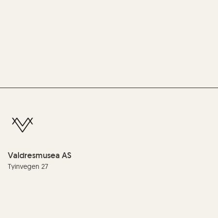
Valdresmusea AS
Tyinvegen 27
2900 Fagernes
Telefon:
(+47) 61 35 99 00
E-post:
info@valdres.museum.no