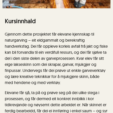
Kursinnhald
Gjennom dette prosjektet får elevane kjennskap til
naturgarving – eit eldgammalt og berekraftig
handverksfag. Dei får oppleve korleis avfall frå jakt og fiske
kan bli forvandla til ein verdifull ressurs, og dei får sjølve ta
del i den siste delen av garveprosessen. Kvar elev får sitt
eige lakseskinn som dei skrapar, garvar, mjukgjer og
finpussar. Undervegs får dei prøve ut enkle garveverktøy
og lære kreative teknikkar for å mjukgjere skinn, både
med hendene og med verktøy.
Elevane får sjå, ta på og prøve seg på dei ulike stega i
prosessen, og får dermed eit konkret innblikk i kor
tidkrevjande og nøysemt dette arbeidet er. Når skinnet er
ferdig bearbeidd, får dei ei innføring i enkel saum – og syr