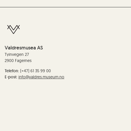
Valdresmusea AS
Tyinvegen 27
2900 Fagernes
Telefon:
(+47) 61 35 99 00
E-post:
info@valdres.museum.no
Organisasjonsnummer/EHF-nummer: :
990 209 081
Redaktør:
Anne Marit Noraker
Personvern og cookies
Tilgjengelegheiterklæring
Facebook
Instagram
Youtube
TripAdvisor