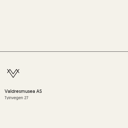
Valdresmusea AS
Tyinvegen 27
2900 Fagernes
Telefon:
(+47) 61 35 99 00
E-post:
info@valdres.museum.no